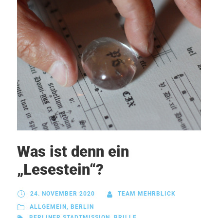
Was ist denn ein
„Lesestein“?
24. NOVEMBER 2020
TEAM MEHRBLICK
ALLGEMEIN
,
BERLIN
BERLINER STADTMISSION
,
BRILLE
,