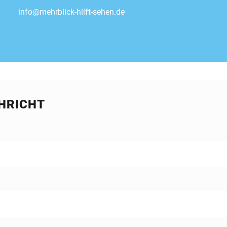
info@mehrblick-hilft-sehen.de
CHRICHT