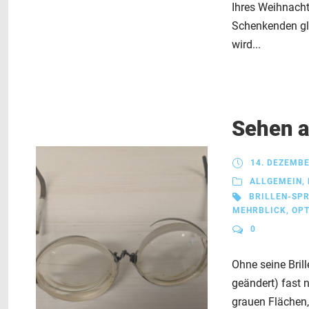
Ihres Weihnach
Schenkenden gle
wird...
Sehen a
14. DEZEMBE
ALLGEMEIN
,
BRILLEN-SP
MEHRBLICK
,
OPT
0
Ohne seine Bril
geändert) fast n
grauen Flächen,