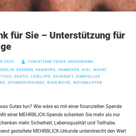
k für Sie – Unterstützung für
ige
R 2025
CHRISTIANE FAUDE-GROSSMANN
BERLIN
,
BREMEN
,
HAMBURG
,
HANNOVER
,
KIEL
,
MAINZ
ZTUCH
,
GRATIS
,
LESELUPE
,
SEHKRAFT
,
SINNVOLLES
DE
,
SPENDERURKUNDE
,
WAHLWEISE
,
WEIHNACHTEN
as Gutes tun? Wie wäre es mit einer finanziellen Spende
 Mit einer MEHRBLICK-Spende schenken Sie mehr als nur
 schenken mehr Sicherheit, Lebensqualität und Teilhabe.
hend gestaltete MEHRBLICK-Urkunde unterstreicht den Wert