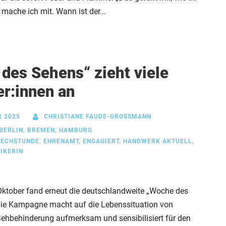
a mache ich mit. Wann ist der...
des Sehens“ zieht viele
r:innen an
R 2025
CHRISTIANE FAUDE-GROSSMANN
BERLIN
,
BREMEN
,
HAMBURG
RECHSTUNDE
,
EHRENAMT
,
ENGAGIERT
,
HANDWERK AKTUELL
,
IKERIN
Oktober fand erneut die deutschlandweite „Woche des
Die Kampagne macht auf die Lebenssituation von
ehbehinderung aufmerksam und sensibilisiert für den