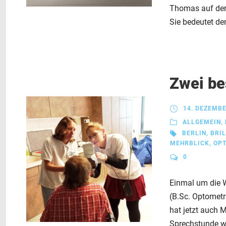
Thomas auf der S
Sie bedeutet den
Zwei be
14. DEZEMBE
ALLGEMEIN
,
BERLIN
,
BRI
MEHRBLICK
,
OPT
0
Einmal um die W
(B.Sc. Optometri
hat jetzt auch 
Sprechstunde wa