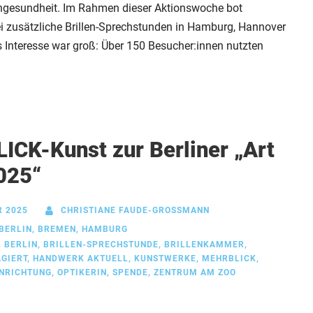
engesundheit. Im Rahmen dieser Aktionswoche bot
 zusätzliche Brillen-Sprechstunden in Hamburg, Hannover
s Interesse war groß: Über 150 Besucher:innen nutzten
CK-Kunst zur Berliner „Art
025“
R 2025
CHRISTIANE FAUDE-GROSSMANN
BERLIN
,
BREMEN
,
HAMBURG
,
BERLIN
,
BRILLEN-SPRECHSTUNDE
,
BRILLENKAMMER
,
GIERT
,
HANDWERK AKTUELL
,
KUNSTWERKE
,
MEHRBLICK
,
NRICHTUNG
,
OPTIKERIN
,
SPENDE
,
ZENTRUM AM ZOO