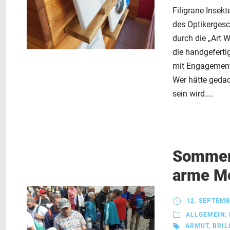
Filigrane Insek
des Optikergesc
durch die „Art W
die handgeferti
mit Engagemen
Wer hätte geda
sein wird....
Sommerf
arme M
12. SEPTEMB
ALLGEMEIN
,
ARMUT
,
BRIL