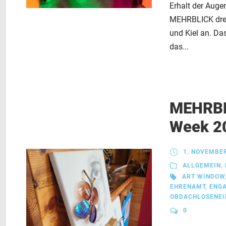
Erhalt der Aug
MEHRBLICK drei
und Kiel an. Da
das...
MEHRBLI
Week 2
1. NOVEMBE
ALLGEMEIN
,
ART WINDOW
EHRENAMT
,
ENGA
OBDACHLOSENEI
0