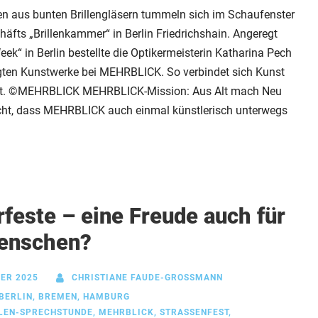
ten aus bunten Brillengläsern tummeln sich im Schaufenster
häfts „Brillenkammer“ in Berlin Friedrichshain. Angeregt
eek“ in Berlin bestellte die Optikermeisterin Katharina Pech
gten Kunstwerke bei MEHRBLICK. So verbindet sich Kunst
t. ©MEHRBLICK MEHRBLICK-Mission: Aus Alt mach Neu
cht, dass MEHRBLICK auch einmal künstlerisch unterwegs
este – eine Freude auch für
enschen?
ER 2025
CHRISTIANE FAUDE-GROSSMANN
BERLIN
,
BREMEN
,
HAMBURG
LEN-SPRECHSTUNDE
,
MEHRBLICK
,
STRASSENFEST
,