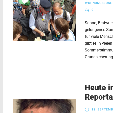
WOHNUNGSLOSE
0
Sonne, Bratwurs
gelungenes Somm
für viele Mensc
gibt es in viele
Sommerstimmun
Grundsicherung 
Heute 
Report
12. SEPTEMB