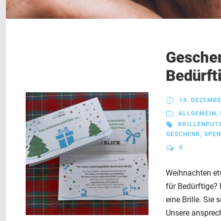
Geschen
Bedürft
14. DEZEMBE
ALLGEMEIN
,
BRILLENPUT
GESCHENK
,
SPEN
0
Weihnachten etw
für Bedürftige?
eine Brille. Sie
Unsere ansprec