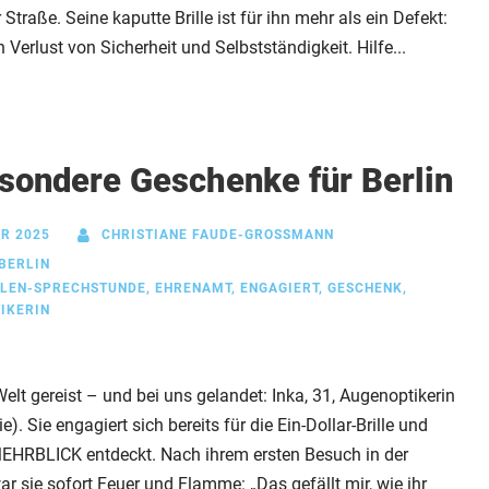
traße. Seine kaputte Brille ist für ihn mehr als ein Defekt:
 Verlust von Sicherheit und Selbstständigkeit. Hilfe...
sondere Geschenke für Berlin
R 2025
CHRISTIANE FAUDE-GROSSMANN
BERLIN
LLEN-SPRECHSTUNDE
,
EHRENAMT
,
ENGAGIERT
,
GESCHENK
,
IKERIN
elt gereist – und bei uns gelandet: Inka, 31, Augenoptikerin
e). Sie engagiert sich bereits für die Ein-Dollar-Brille und
MEHRBLICK entdeckt. Nach ihrem ersten Besuch in der
r sie sofort Feuer und Flamme: „Das gefällt mir, wie ihr