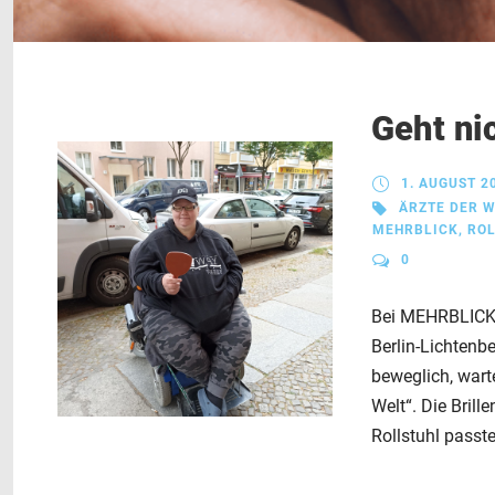
Geht nic
1. AUGUST 2
ÄRZTE DER W
MEHRBLICK
,
RO
0
Bei MEHRBLICK g
Berlin-Lichtenb
beweglich, wart
Welt“. Die Brill
Rollstuhl passte