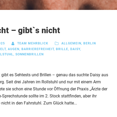
ht – gibt`s nicht
025
TEAM MEHRBLICK
ALLGEMEIN
,
BERLIN
ELT
,
AUGEN
,
BARRIEREFREIHEIT
,
BRILLE
,
DAISY
,
LLSTUHL
,
SONNENBRILLEN
ibt es Sehtests und Brillen – genau das suchte Daisy aus
erg. Seit drei Jahren im Rollstuhl und nur mit einem Arm
ete sie schon eine Stunde vor Öffnung der Praxis „Ärzte der
en-Sprechstunde sollte im 2. Stock stattfinden, aber ihr
 nicht in den Fahrstuhl. Zum Glück hatte...