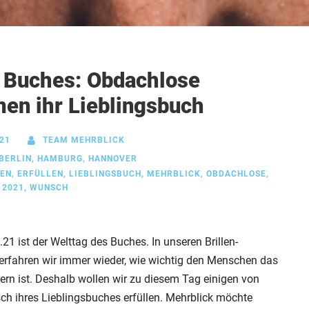
 Buches: Obdachlose
n ihr Lieblingsbuch
021
TEAM MEHRBLICK
BERLIN
,
HAMBURG
,
HANNOVER
EN
,
ERFÜLLEN
,
LIEBLINGSBUCH
,
MEHRBLICK
,
OBDACHLOSE
,
 2021
,
WUNSCH
21 ist der Welttag des Buches. In unseren Brillen-
rfahren wir immer wieder, wie wichtig den Menschen das
rn ist. Deshalb wollen wir zu diesem Tag einigen von
h ihres Lieblingsbuches erfüllen. Mehrblick möchte