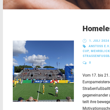
Homele
1. JULI 2024
ANSTOSS E.V.
CUP
,
MEHRBLICK
STRASSENFUSSBAL
0
Vom 17. bis 21
Europameisters
Straßenfußball
gegeneinander a
teilt ihre bew
Motivationsschu