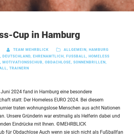
ss-Cup in Hamburg
TEAM MEHRBLICK
ALLGEMEIN
,
HAMBURG
,
DEUTSCHLAND
,
EHRENAMTLICH
,
FUSSBALL
,
HOMELESS
,
MOTIVATIONSSCHUB
,
OBDACHLOSE
,
SONNENBRILLEN
,
L
,
TRAINERN
. Juni 2024 fand in Hamburg eine besondere
chaft statt: Der Homeless EURO 2024. Bei diesem
turnier traten wohnungslose Menschen aus acht Nationen
n. Unsere Gründerin war erstmalig als Helferin dabei und
egenden Eindrücke mit Ihnen. ©MEHRBLICK
b für Obdachlose Auch wenn sie sich nicht als Fußballfan