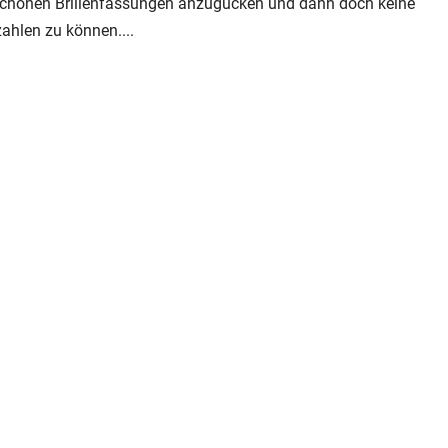
 schönen Brillenfassungen anzugucken und dann doch keine
zahlen zu können....