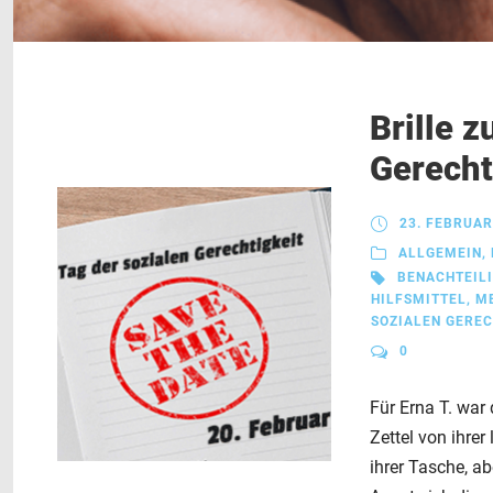
Brille 
Gerecht
23. FEBRUAR
ALLGEMEIN
,
BENACHTEIL
HILFSMITTEL
,
M
SOZIALEN GEREC
0
Für Erna T. war
Zettel von ihre
ihrer Tasche, ab