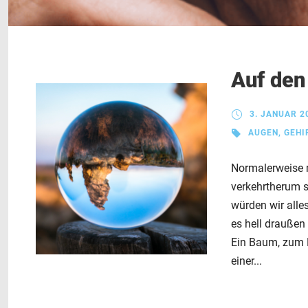
Auf den
3. JANUAR 2
AUGEN
,
GEHI
Normalerweise m
verkehrtherum s
würden wir alle
es hell draußen
Ein Baum, zum Be
einer...