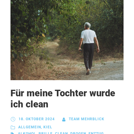
Für meine Tochter wurde
ich clean
18. OKTOBER 2024
TEAM MEHRBLICK
ALLGEMEIN
,
KIEL
ALKOHOL
,
BRILLE
,
CLEAN
,
DROGEN
,
ENZTUG
,